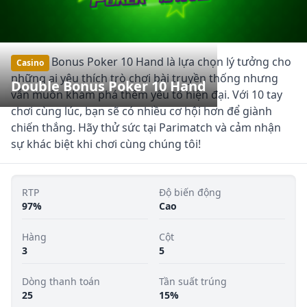
Double Bonus Poker 10 Hand là lựa chọn lý tưởng cho
Casino
những ai yêu thích trò chơi bài truyền thống nhưng
Double Bonus Poker 10 Hand
vẫn muốn khám phá thêm yếu tố hiện đại. Với 10 tay
chơi cùng lúc, bạn sẽ có nhiều cơ hội hơn để giành
chiến thắng. Hãy thử sức tại Parimatch và cảm nhận
sự khác biệt khi chơi cùng chúng tôi!
RTP
Độ biến động
97%
Cao
Hàng
Cột
3
5
Dòng thanh toán
Tần suất trúng
25
15%