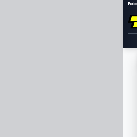
Parim