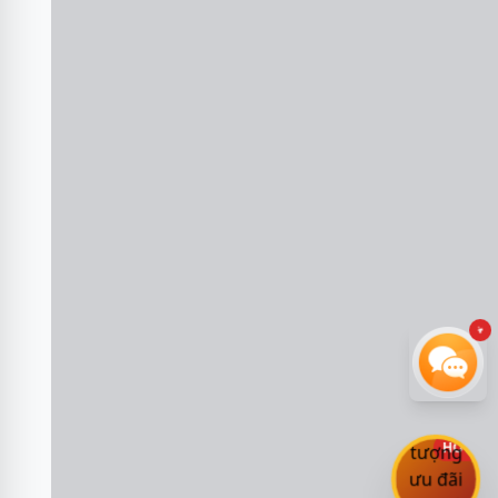
Nó
HOT
Nhận ưu