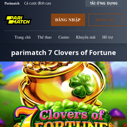
Parimatch
Cá cược đỉnh cao
TẢI ỨNG DỤNG
ĐĂNG NHẬP
ĐĂNG KÝ
Trang chủ
Thể thao
Casino
Khuyến mãi
Hỗ trợ
parimatch 7 Clovers of Fortune